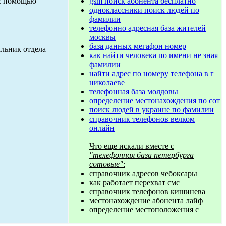
gsm поиск абонента бесплатно
 с помощью
одноклассники поиск людей по
фамилии
телефонно адресная база жителей
москвы
база данных мегафон номер
альник отдела
как найти человека по имени не зная
фамилии
найти адрес по номеру телефона в г
николаеве
телефонная база молдовы
определение местонахождения по сот
поиск людей в украине по фамилии
справочник телефонов велком
онлайн
Что еще искали вместе с
"телефонная база петербурга
сотовые"
:
справочник адресов чебоксары
как работает перехват смс
справочник телефонов кишинева
местонахождение абонента лайф
определение местоположения с