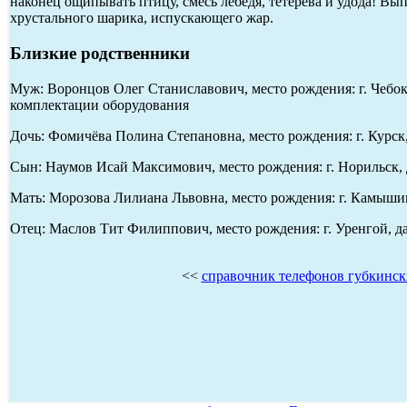
наконец ощипывать птицу, смесь лебедя, тетерева и удода! В
хрустального шарика, испускающего жар.
Близкие родственники
Муж: Воронцов Олег Станиславович, место рождения: г. Чебокс
комплектации оборудования
Дочь: Фомичёва Полина Степановна, место рождения: г. Курск
Сын: Наумов Исай Максимович, место рождения: г. Норильск, д
Мать: Морозова Лилиана Львовна, место рождения: г. Камышин
Отец: Маслов Тит Филиппович, место рождения: г. Уренгой, да
<<
справочник телефонов губкинс