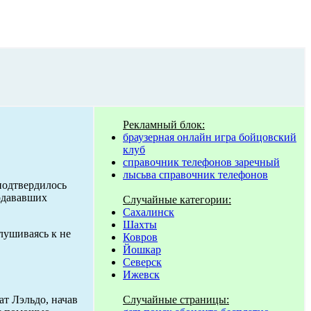
Рекламный блок:
браузерная онлайн игра бойцовский
клуб
справочник телефонов заречный
лысьва справочник телефонов
 подтвердилось
подававших
Случайные категории:
Сахалинск
Шахты
слушиваясь к не
Ковров
Йошкар
Северск
Ижевск
Случайные страницы:
ат Лэльдо, начав