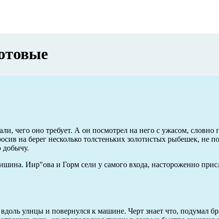
сотовые
ли, чего оно требует. А он посмотрел на него с ужасом, словно
росив на берег несколько толстеньких золотистых рыбешек, не 
ю добычу.
 тишина. Иир"ова и Горм сели у самого входа, настороженно при
вдоль улицы и повернулся к машине. Черт знает что, подумал бр