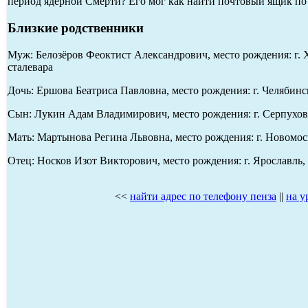
период ядерной Смерти? Его мог как найти почтовый ящик по
Близкие родственники
Муж: Белозёров Феоктист Александрович, место рождения: г. 
сталевара
Дочь: Ершова Беатриса Павловна, место рождения: г. Челябинс
Сын: Лукин Адам Владимирович, место рождения: г. Серпухов, 
Мать: Мартынова Регина Львовна, место рождения: г. Новомоск
Отец: Носков Изот Викторович, место рождения: г. Ярославль,
<<
найти адрес по телефону пенза
||
на у