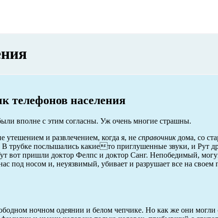
ения
к телефонов населения
были вполне с этим согласны. Уж очень многие страшны.
е утешением и развлечением, когда я, не
справочник
дома, со ста
. В трубке послышались какието приглушенные звуки, и Рут д
Тут вот пришли доктор Фелпс и доктор Санг. Непобедимый, мо
нас под носом и, неуязвимый, убивает и разрушает все на своем 
вободном ночном одеянии и белом чепчике. Но как же они могли 