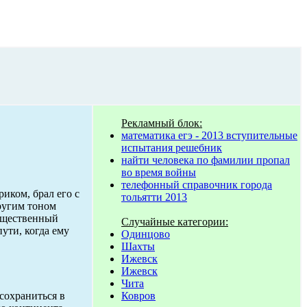
Рекламный блок:
математика егэ - 2013 вступительные
испытания решебник
найти человека по фамилии пропал
во время войны
телефонный справочник города
риком, брал его с
тольятти 2013
ругим тоном
гущественный
Случайные категории:
пути, когда ему
Одинцово
Шахты
Ижевск
Ижевск
Чита
Ковров
сохраниться в