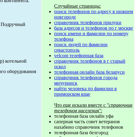
о континента.
Случайные страницы:
поиск телефонов по адресу в нижнем
новгороде
справочник телефонов прилуки
е: Подручный
база адресов и телефонов по г москве
поиск имени и фамилии по номеру
телефона
поиск людей по фамилии
севастополь
velcom телефонная база
р) котельной
справочник телефонов в г старый
оскол
ного оборудования
телефонная онлайн база беларуси
справочник телефонов города
мичуринск
найти человека по фамилии в
приморском крае
Что еще искали вместе с
"справочник
телефонов населения"
:
телефонная база онлайн уфа
саперная часть совет ветеранов
нахабино справочник телефонов
телефонная база белгород