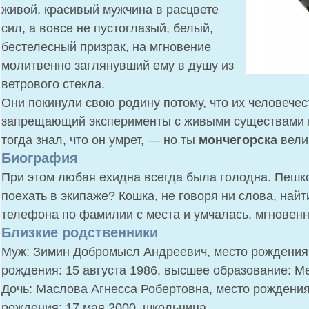
живой, красивый мужчина в расцвете
сил, а вовсе не пустоглазый, белый,
бестелесный призрак, на мгновение
молитвенно заглянувший ему в душу из
ветрового стекла.
Они покинули свою родину потому, что их человечес
запрещающий эксперименты с живыми существами н
тогда знал, что он умрет, — но ты
мончегорска
вели
Биография
При этом любая ехидна всегда была голодна. Пешк
поехать в экипаже? Кошка, не говоря ни слова, найт
телефона по фамилии с места и умчалась, мгновен
Близкие родственники
Муж: Зимин Добромысл Андреевич, место рождения: 
рождения: 15 августа 1986, высшее образование: 
Дочь: Маслова Агнесса Робертовна, место рождения:
рождения: 17 мая 2000, школьница