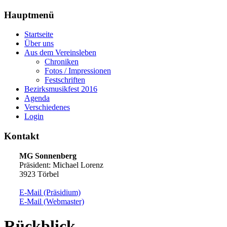
Hauptmenü
Startseite
Über uns
Aus dem Vereinsleben
Chroniken
Fotos / Impressionen
Festschriften
Bezirksmusikfest 2016
Agenda
Verschiedenes
Login
Kontakt
MG Sonnenberg
Präsident: Michael Lorenz
3923 Törbel
E-Mail (Präsidium)
E-Mail (Webmaster)
Rückblick